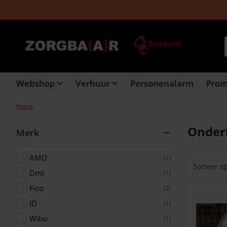
Gratis thuislevering bij aankopen vanaf €150
Veilig o
Webshop
Verhuur
Personenalarm
Pro
Home
Onder
Merk
AMD
(1)
Dml
(1)
Fico
(2)
ID
(1)
Wibo
(1)