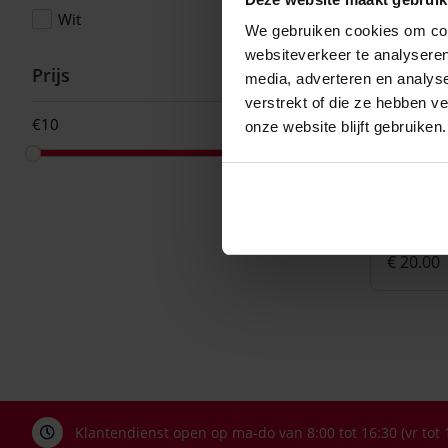
Wit
(1)
We gebruiken cookies om cont
websiteverkeer te analyseren
Prijs
media, adverteren en analys
verstrekt of die ze hebben v
€
€
onze website blijft gebruiken.
Dml
Geritex
instops
€ 20.00
Klantendienst open op ma-do van 8:00 tot 16:30 (vr tot 