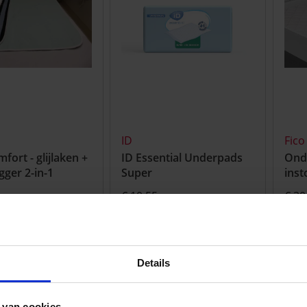
ID
Fico
fort - glijlaken +
ID Essential Underpads
Ond
gger 2-in-1
Super
inst
€ 10.55
€ 30
Details
 van cookies