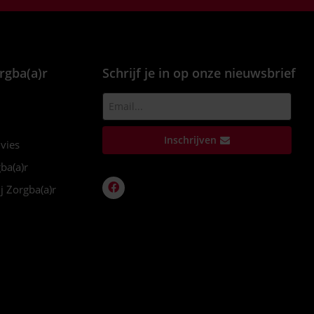
rgba(a)r
Schrijf je in op onze nieuwsbrief
Inschrijven
dvies
ba(a)r
j Zorgba(a)r