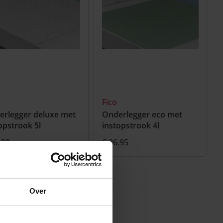
Fico
erlegger deluxe met
Onderlegger eco met
opstrook 5l
instopstrook 4l
.90
€ 26.95
Over