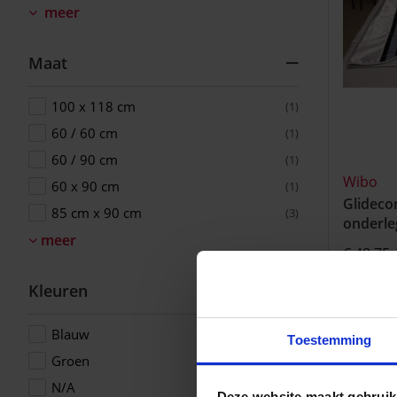
meer
Maat
100 x 118 cm
(1)
60 / 60 cm
(1)
60 / 90 cm
(1)
Wibo
60 x 90 cm
(1)
Glidecom
85 cm x 90 cm
(3)
onderle
meer
€ 48.75
Kleuren
Blauw
(1)
Toestemming
Groen
(2)
N/A
(2)
Deze website maakt gebruik