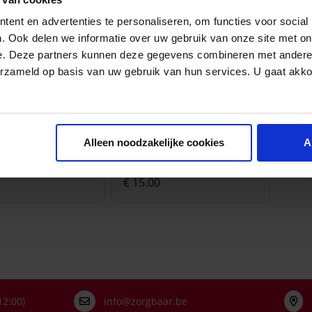
ent en advertenties te personaliseren, om functies voor social
. Ook delen we informatie over uw gebruik van onze site met on
e. Deze partners kunnen deze gegevens combineren met andere i
erzameld op basis van uw gebruik van hun services. U gaat akk
AMD
 onderlegger met
Amd pad onderlegger
Alleen noodzakelijke cookies
A
trook
super
€ 15.00
12:00)
info@zorgbaar.be