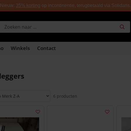
nline betalen
Nieuw:
35% korting
Gratis levering naar 31 afhaalpunten
op incontinentie, terugbetaald via Solidaris.
mo
Winkels
Contact
leggers
6 producten