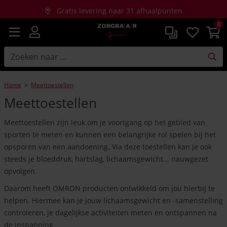
Gratis levering naar 31 afhaalpunten
0
Gratis thuislevering bij aankopen vanaf €150
Home
>
Meettoestellen
Meettoestellen
Meettoestellen zijn leuk om je
voortgang op het gebied van
sporten te meten
en kunnen een belangrijke rol spelen bij het
opsporen van een aandoening. Via deze toestellen kan je ook
steeds je bloeddruk, hartslag, lichaamsgewicht... nauwgezet
opvolgen.
Daarom heeft OMRON producten ontwikkeld om jou hierbij te
helpen. Hiermee kan je jouw lichaamsgewicht en -samenstelling
controleren, je dagelijkse activiteiten meten en ontspannen na
de inspanning.