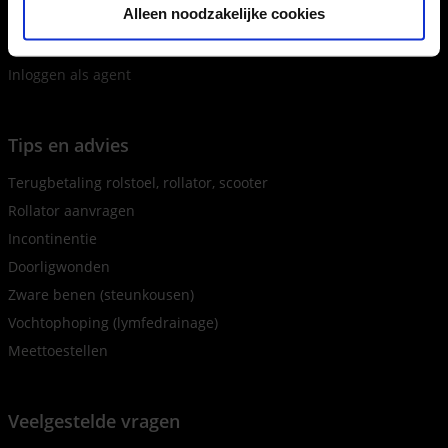
Alleen noodzakelijke cookies
Sint-Truiden
31 afhaalpunten
Inloggen als agent
Tips en advies
Terugbetaling rolstoel, rollator, scooter
Rollator aanvragen
Incontinentie
Doorligwonden
Zware benen (steunkousen)
Vochtophoping (lymfedrainage)
Meettoestellen
Veelgestelde vragen