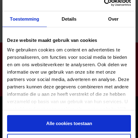
Toestemming
Details
Over
Deze website maakt gebruik van cookies
We gebruiken cookies om content en advertenties te
Klantendienst open op ma-do van 8:00 tot 16:30 (vr tot
personaliseren, om functies voor social media te bieden
12:00)
en om ons websiteverkeer te analyseren. Ook delen we
info@zorgbaar.be
informatie over uw gebruik van onze site met onze
Genkersteenweg 171, 3500 Hasselt
partners voor social media, adverteren en analyse. Deze
011224422
partners kunnen deze gegevens combineren met andere
informatie die u aan ze heeft verstrekt of die ze hebben
verzameld op basis van uw gebruik van hun services. U
Onze winkels
gaat akkoord met onze cookies als u onze website blijft
gebruiken.
Hasselt
Alle cookies toestaan
Houthalen
Maasmechelen