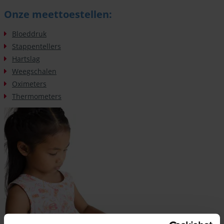
Onze meettoestellen:
Bloeddruk
Stappentellers
Hartslag
Weegschalen
Oximeters
Thermometers