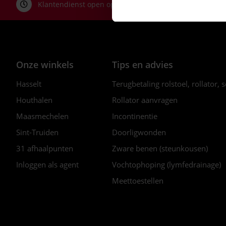
Klantendienst open op ma-do van 8:00 tot 16:30 (vr tot 
Onze winkels
Tips en advies
Hasselt
Terugbetaling rolstoel, rollator, 
Houthalen
Rollator aanvragen
Maasmechelen
Incontinentie
Sint-Truiden
Doorligwonden
31 afhaalpunten
Zware benen (steunkousen)
Inloggen als agent
Vochtophoping (lymfedrainage)
Meettoestellen