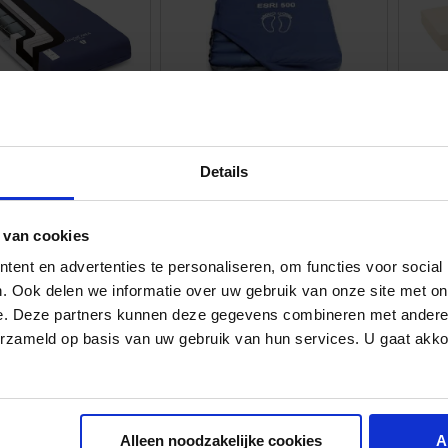
Details
js per maand
Huurprijs per maand
Huu
lfregulerende
HUUR Wisseldrukmatras
HUU
 van cookies
cubitus matras
- Alterneringsmatras met
PU-
ent en advertenties te personaliseren, om functies voor social
compressor
€ 65.00
€ 16
. Ook delen we informatie over uw gebruik van onze site met on
e. Deze partners kunnen deze gegevens combineren met andere i
erzameld op basis van uw gebruik van hun services. U gaat akk
Alleen noodzakelijke cookies
A