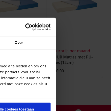
Over
rprijs per maand
Huurprijs per maand
R Zorgmatras met
HUUR Matras met PU-
hoes (14cm)
hoes (12cm)
 media te bieden en om ons
.00
€ 10.00
ze partners voor social
nformatie die u aan ze heeft
oord met onze cookies als u
lle cookies toestaan