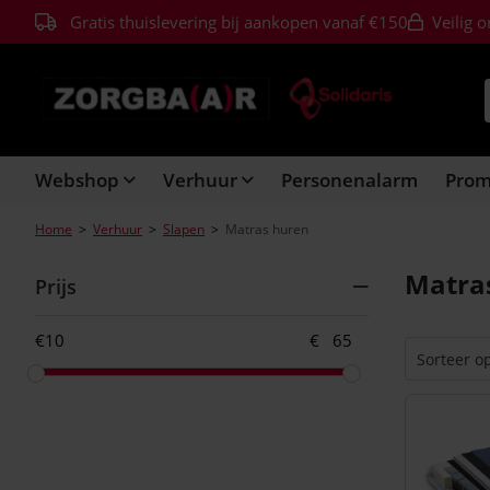
Gratis thuislevering bij aankopen vanaf €150
Veilig o
Webshop
Verhuur
Personenalarm
Pro
Home
>
Verhuur
>
Slapen
>
Matras huren
Matra
Prijs
€
€