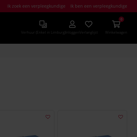
Ik zoek een verpleegkundige
Ik ben een verpleegkundige
0
Verhuur (Enkel in Limburg)
Inloggen
Verlanglijst
Winkelwagen