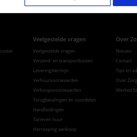
12:00)
info@zorgbaar.be
Veelgestelde vragen
Over Zo
scooter
Veelgestelde vragen
Nieuws
Verzend- en transportkosten
Contact
Leveringstermijn
Tips en a
Verhuurvoorwaarden
Over Zorg
Verkoopsvoorwaarden
Werken bi
Terugbetalingen en voordelen
Handleidingen
Tarieven huur
Herroeping aankoop