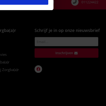
Genkersteenweg 171, 3500 Hasselt
011224422
rgba(a)r
Schrijf je in op onze nieuwsbrief
Inschrijven
dvies
ba(a)r
j Zorgba(a)r