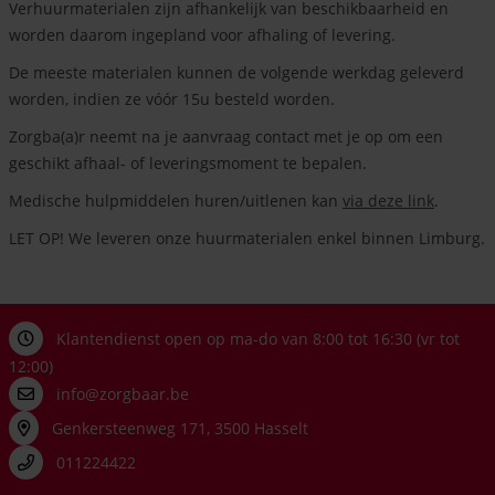
Verhuurmaterialen zijn afhankelijk van beschikbaarheid en
worden daarom ingepland voor afhaling of levering.
De meeste materialen kunnen de volgende werkdag geleverd
worden, indien ze vóór 15u besteld worden.
Zorgba(a)r neemt na je aanvraag contact met je op om een
geschikt afhaal- of leveringsmoment te bepalen.
Medische hulpmiddelen huren/uitlenen kan
via deze link
.
LET OP! We leveren onze huurmaterialen enkel binnen Limburg.
Klantendienst open op ma-do van 8:00 tot 16:30 (vr tot
12:00)
info@zorgbaar.be
Genkersteenweg 171, 3500 Hasselt
011224422