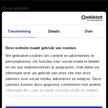
Onze winkels
Hasselt
Houthalen
Maasmechelen
Toestemming
Details
Over
Sint-Truiden
31 afhaalpunten
Deze website maakt gebruik van cookies
Inloggen als agent
We gebruiken cookies om content en advertenties te
personaliseren, om functies voor social media te bieden
en om ons websiteverkeer te analyseren. Ook delen we
Tips en advies
informatie over uw gebruik van onze site met onze
Terugbetaling rolstoel, rollator, scooter
partners voor social media, adverteren en analyse. Deze
Rollator aanvragen
partners kunnen deze gegevens combineren met andere
informatie die u aan ze heeft verstrekt of die ze hebben
Incontinentie
verzameld op basis van uw gebruik van hun services. U
Doorligwonden
gaat akkoord met onze cookies als u onze website blijft
Zware benen (steunkousen)
gebruiken.