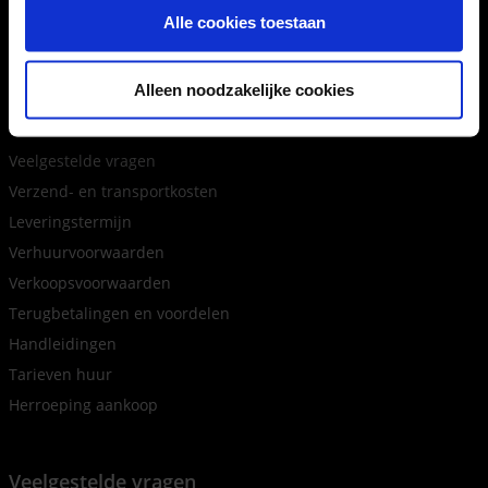
Vochtophoping (lymfedrainage)
Alle cookies toestaan
Meettoestellen
Alleen noodzakelijke cookies
Veelgestelde vragen
Veelgestelde vragen
Verzend- en transportkosten
Leveringstermijn
Verhuurvoorwaarden
Verkoopsvoorwaarden
Terugbetalingen en voordelen
Handleidingen
Tarieven huur
Herroeping aankoop
Veelgestelde vragen