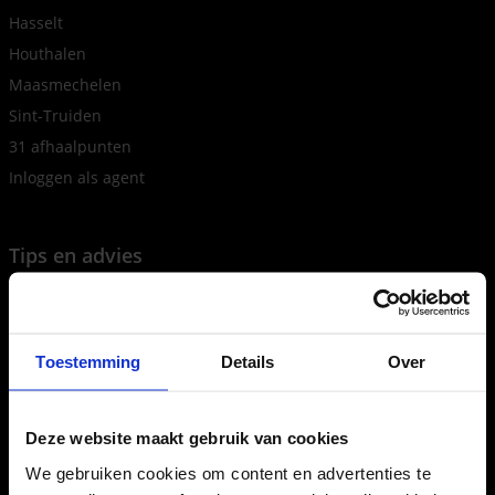
Hasselt
Houthalen
Maasmechelen
Sint-Truiden
31 afhaalpunten
Inloggen als agent
Tips en advies
Terugbetaling rolstoel, rollator, scooter
Rollator aanvragen
Incontinentie
Toestemming
Details
Over
Doorligwonden
Zware benen (steunkousen)
Deze website maakt gebruik van cookies
Vochtophoping (lymfedrainage)
We gebruiken cookies om content en advertenties te
Meettoestellen