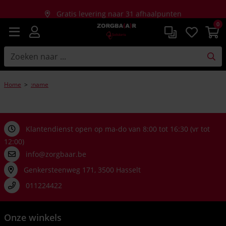
Gratis levering naar 31 afhaalpunten
0
Gratis thuislevering bij aankopen vanaf €150
Home
>
:name
Klantendienst open op ma-do van 8:00 tot 16:30 (vr tot
12:00)
info@zorgbaar.be
Genkersteenweg 171, 3500 Hasselt
011224422
Onze winkels