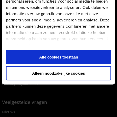
personaliseren, om functies voor social media te bieden
en om ons websiteverkeer te analyseren. Ook delen we
informatie over uw gebruik van onze site met onze
Veelgestelde vragen
partners voor social media, adverteren en analyse. Deze
Veelgestelde vragen
partners kunnen deze gegevens combineren met andere
Verzend- en transportkosten
informatie die u aan ze heeft verstrekt of die ze hebben
verzameld op basis van uw gebruik van hun services. U
Leveringstermijn
gaat akkoord met onze cookies als u onze website blijft
Verhuurvoorwaarden
gebruiken.
Verkoopsvoorwaarden
Alle cookies toestaan
Terugbetalingen en voordelen
Handleidingen
Alleen noodzakelijke cookies
Tarieven huur
Herroeping aankoop
Veelgestelde vragen
Nieuws