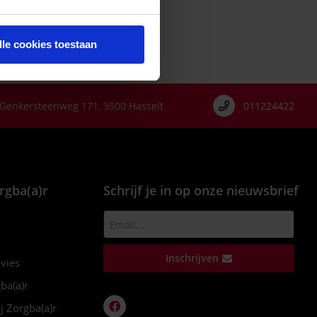
lle cookies toestaan
Genkersteenweg 171, 3500 Hasselt
011224422
rgba(a)r
Schrijf je in op onze nieuwsbrief
Inschrijven
dvies
ba(a)r
j Zorgba(a)r