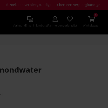
Ik zoek een verpleegkundige
Ik ben een verpleegkundige
0
Verhuur (Enkel in Limburg)
Aanmelden
Verlanglijst
Winkelwagen
mondwater
ml