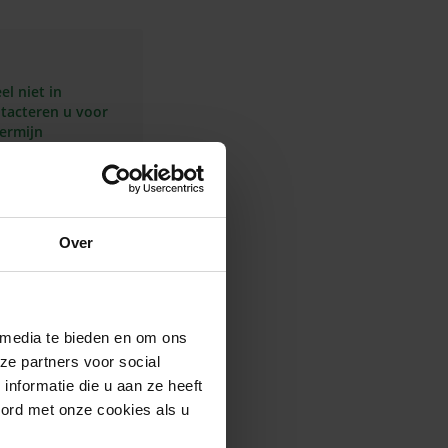
l niet in
ntacteren u voor
termijn
In
mijn
inkelmandje
Over
 media te bieden en om ons
ging, reinigt en verfrist.
ze partners voor social
hadelijke bacteriën
nformatie die u aan ze heeft
andvlees gezond en sterk
oord met onze cookies als u
enwichtige mondflora
en frisse smaak