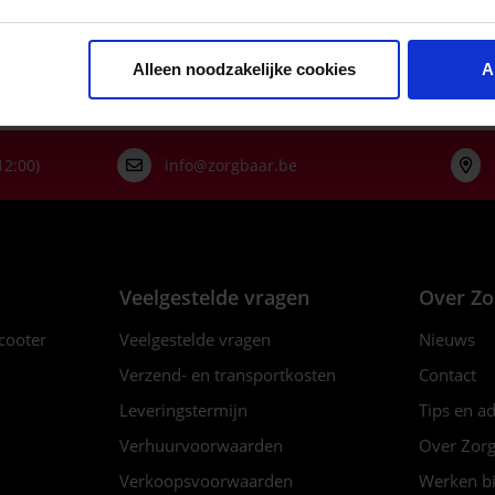
Alleen noodzakelijke cookies
A
12:00)
info@zorgbaar.be
Veelgestelde vragen
Over Zo
scooter
Veelgestelde vragen
Nieuws
Verzend- en transportkosten
Contact
Leveringstermijn
Tips en a
Verhuurvoorwaarden
Over Zorg
Verkoopsvoorwaarden
Werken bi