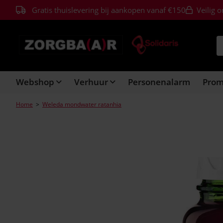
Gratis thuislevering bij aankopen vanaf €150
Veilig o
Webshop
Verhuur
Personenalarm
Pro
Home
>
Weleda mondwater ratanhia