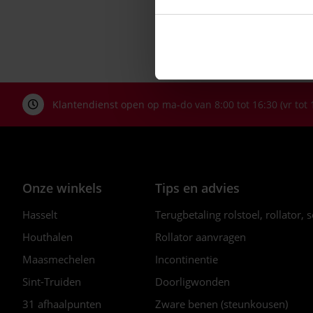
Klantendienst open op ma-do van 8:00 tot 16:30 (vr tot 
Onze winkels
Tips en advies
Hasselt
Terugbetaling rolstoel, rollator, 
Houthalen
Rollator aanvragen
Maasmechelen
Incontinentie
Sint-Truiden
Doorligwonden
31 afhaalpunten
Zware benen (steunkousen)