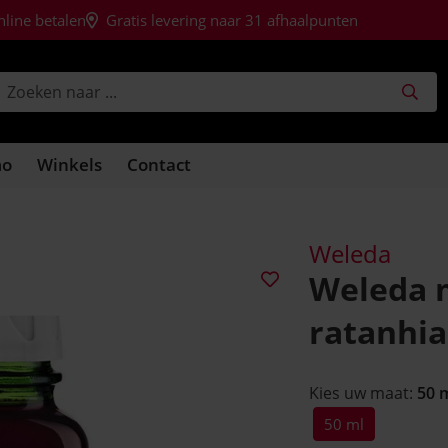
nline betalen
Gratis levering naar 31 afhaalpunten
mo
Winkels
Contact
Weleda
Weleda 
ratanhia
Kies uw maat:
50 
50 ml