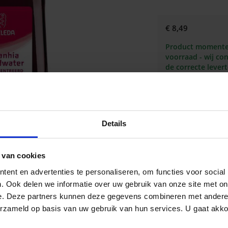
€ 8,49
Product momentee
voorraad - wij co
de correcte lever
w
Details
Omschrijving
 van cookies
ent en advertenties te personaliseren, om functies voor social
Natuurlijke mondverzor
. Ook delen we informatie over uw gebruik van onze site met on
Beschermt tegen sc
e. Deze partners kunnen deze gegevens combineren met andere i
Houdt tanden en t
erzameld op basis van uw gebruik van hun services. U gaat akk
Zorgt voor een ev
Met een krachtige 