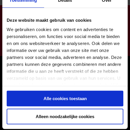
Toestemming
Details
Over
Klantendienst open op ma-do van 8:00 tot 16:30 (vr tot
Deze website maakt gebruik van cookies
12:00)
info@zorgbaar.be
We gebruiken cookies om content en advertenties te
personaliseren, om functies voor social media te bieden
Genkersteenweg 171, 3500 Hasselt
en om ons websiteverkeer te analyseren. Ook delen we
011224422
informatie over uw gebruik van onze site met onze
partners voor social media, adverteren en analyse. Deze
partners kunnen deze gegevens combineren met andere
Onze winkels
informatie die u aan ze heeft verstrekt of die ze hebben
Hasselt
verzameld op basis van uw gebruik van hun services. U
Houthalen
gaat akkoord met onze cookies als u onze website blijft
gebruiken.
Maasmechelen
Alle cookies toestaan
Sint-Truiden
31 afhaalpunten
Alleen noodzakelijke cookies
Inloggen als agent