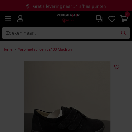
Gratis levering naar 31 afhaalpunten
0
Gratis thuislevering bij aankopen vanaf €150
Home
>
Varomed schoen 82100 Madison