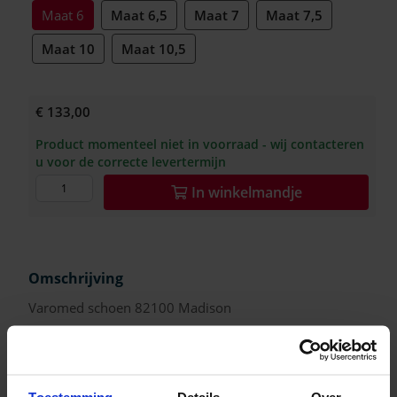
Maat 6
Maat 6,5
Maat 7
Maat 7,5
Maat 10
Maat 10,5
€ 133,00
Product momenteel niet in voorraad - wij contacteren
u voor de correcte levertermijn
In
winkelmandje
Omschrijving
Varomed schoen 82100 Madison