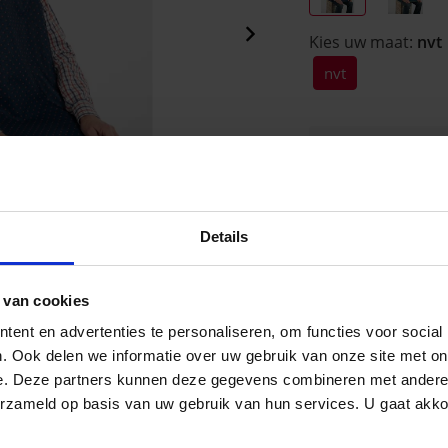
Kies uw maat:
nvt
nvt
€ 13,85
Voor 15u besteld,
werkdag verzond
Details
w
 van cookies
ent en advertenties te personaliseren, om functies voor social
. Ook delen we informatie over uw gebruik van onze site met on
Omschrijving
e. Deze partners kunnen deze gegevens combineren met andere i
Slabber met dessin,
erzameld op basis van uw gebruik van hun services. U gaat akk
afmeting 90/45 cm, 