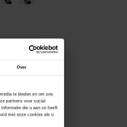
 volgende
en
Over
In
mijn
inkelmandje
 media te bieden en om ons
ze partners voor social
nformatie die u aan ze heeft
 absorberend, ondoorlaatbaar,
oord met onze cookies als u
drukknoopsluiting.