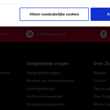
Alleen noodzakelijke cookies
A
12:00)
info@zorgbaar.be
Veelgestelde vragen
Over Zo
scooter
Veelgestelde vragen
Nieuws
Verzend- en transportkosten
Contact
Leveringstermijn
Tips en a
Verhuurvoorwaarden
Over Zorg
Verkoopsvoorwaarden
Werken bi