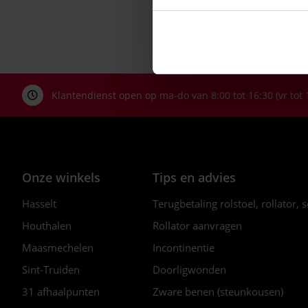
Klantendienst open op ma-do van 8:00 tot 16:30 (vr tot 
Onze winkels
Tips en advies
Hasselt
Terugbetaling rolstoel, rollator, 
Houthalen
Rollator aanvragen
Maasmechelen
Incontinentie
Sint-Truiden
Doorligwonden
31 afhaalpunten
Zware benen (steunkousen)