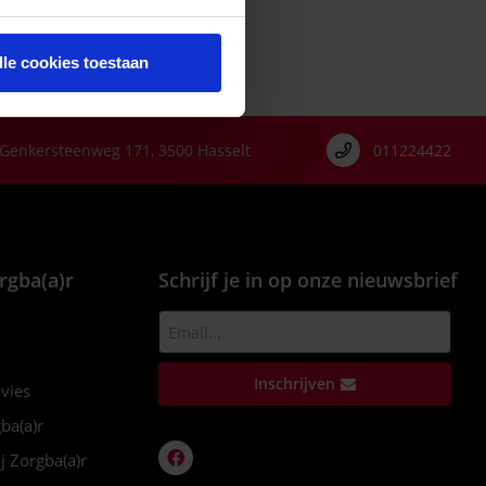
lle cookies toestaan
Genkersteenweg 171, 3500 Hasselt
011224422
rgba(a)r
Schrijf je in op onze nieuwsbrief
Inschrijven
dvies
ba(a)r
j Zorgba(a)r