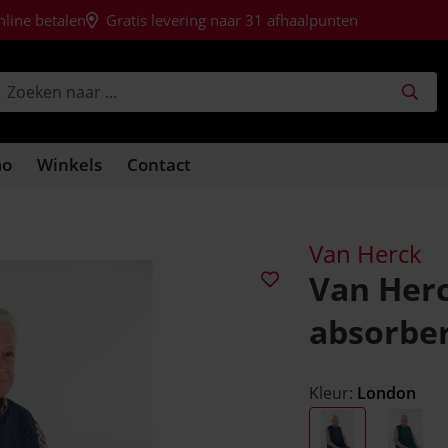
nline betalen
Gratis levering naar 31 afhaalpunten
mo
Winkels
Contact
Van Herck
Van Herc
absorbe
Kleur:
London