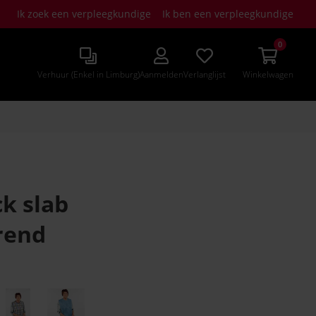
Ik zoek een verpleegkundige
Ik ben een verpleegkundige
0
Verhuur (Enkel in Limburg)
Aanmelden
Verlanglijst
Winkelwagen
k slab
rend