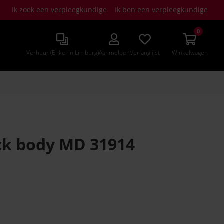
Ik zoek een verpleegkundige
Ik ben een verpleegkundige
0
Verhuur (Enkel in Limburg)
Aanmelden
Verlanglijst
Winkelwagen
ck body MD 31914