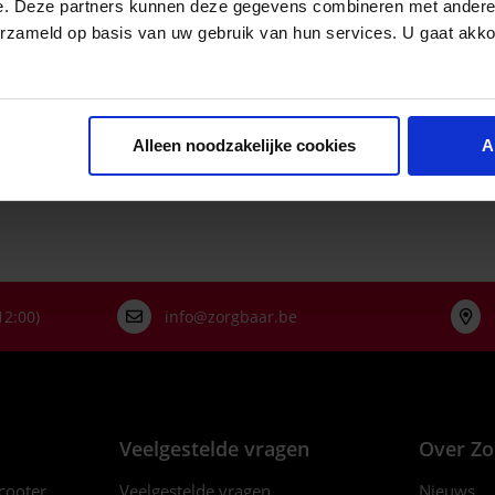
e. Deze partners kunnen deze gegevens combineren met andere i
erzameld op basis van uw gebruik van hun services. U gaat akk
Kwaliteit 5056: 50/
katoen, met BIO kat
gerecycleerde polyes
Alleen noodzakelijke cookies
A
12:00)
info@zorgbaar.be
Veelgestelde vragen
Over Zo
scooter
Veelgestelde vragen
Nieuws