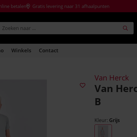
nline betalen
Gratis levering naar 31 afhaalpunten
mo
Winkels
Contact
Van Herck
Van Her
B
Kleur:
Grijs