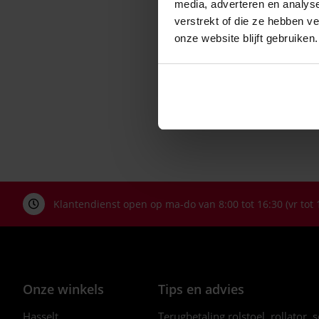
media, adverteren en analys
verstrekt of die ze hebben v
onze website blijft gebruiken.
Klantendienst open op ma-do van 8:00 tot 16:30 (vr tot 
Onze winkels
Tips en advies
Hasselt
Terugbetaling rolstoel, rollator, 