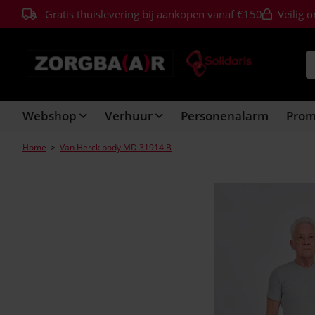
Gratis thuislevering bij aankopen vanaf €150
Veilig o
Webshop
Verhuur
Personenalarm
Pro
Home
>
Van Herck body MD 31914 B