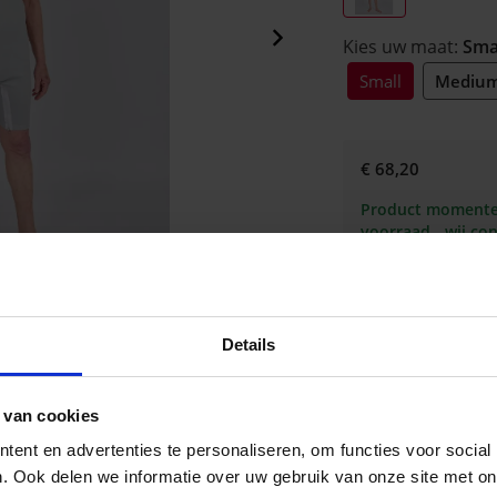
Kies uw maat:
Sma
Small
Mediu
€ 68,20
Product momentee
voorraad - wij co
de correcte lever
w
Details
 van cookies
Omschrijving
ent en advertenties te personaliseren, om functies voor social
Grijze body, korte p
. Ook delen we informatie over uw gebruik van onze site met on
de rug en tussen de