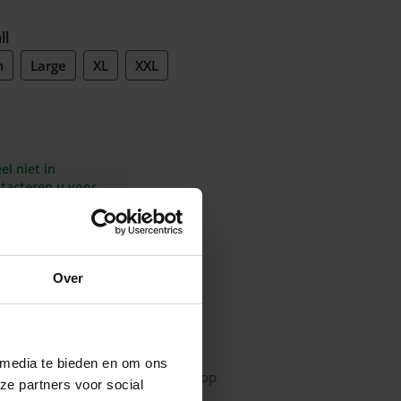
ll
m
Large
XL
XXL
l niet in
ntacteren u voor
termijn
In
mijn
inkelmandje
Over
 media te bieden en om ons
ijpen, korte mouwen, ritssluiting op
ze partners voor social
 benen, maat S tot XXL.