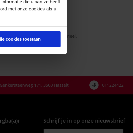
nformatie die u aan ze heeft
oord met onze cookies als u
50 gerecycleerde polyester/ BIO
oen aan de binnenzijde en
ter aan de buitenzijde, antibacterieel.
lle cookies toestaan
Genkersteenweg 171, 3500 Hasselt
011224422
rgba(a)r
Schrijf je in op onze nieuwsbrief