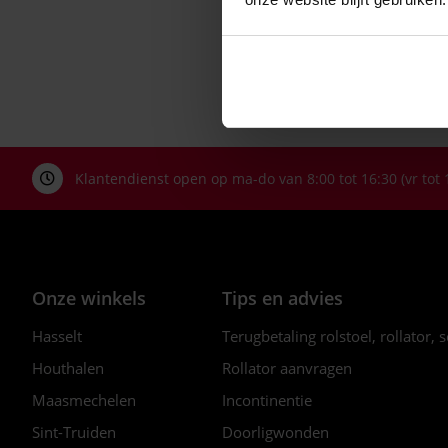
Klantendienst open op ma-do van 8:00 tot 16:30 (vr tot 
Onze winkels
Tips en advies
Hasselt
Terugbetaling rolstoel, rollator, 
Houthalen
Rollator aanvragen
Maasmechelen
Incontinentie
Sint-Truiden
Doorligwonden