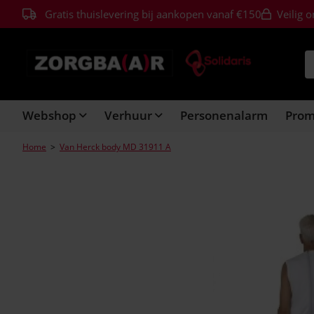
Gratis thuislevering bij aankopen vanaf €150
Veilig o
Webshop
Verhuur
Personenalarm
Pro
Home
>
Van Herck body MD 31911 A