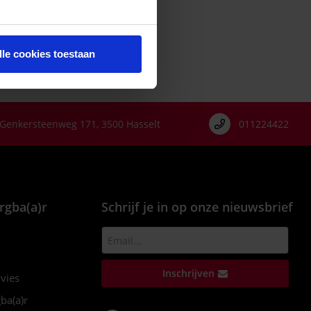
iting op de rug.
lle cookies toestaan
Genkersteenweg 171, 3500 Hasselt
011224422
rgba(a)r
Schrijf je in op onze nieuwsbrief
Inschrijven
dvies
ba(a)r