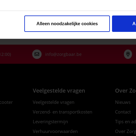
zonder mouw, ritsslu
Alleen noodzakelijke cookies
A
12:00)
info@zorgbaar.be
Veelgestelde vragen
Over Zo
scooter
Veelgestelde vragen
Nieuws
Verzend- en transportkosten
Contact
Leveringstermijn
Tips en a
Verhuurvoorwaarden
Over Zorg