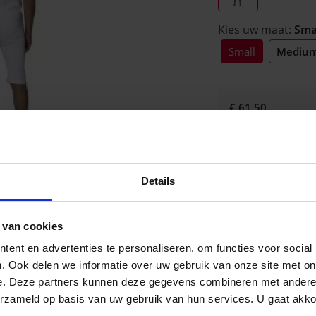
Kies uw maat:
Sma
Small
Mediu
€ 61,50
Product momentee
voorraad - wij co
de correcte lever
Details
w
 van cookies
ent en advertenties te personaliseren, om functies voor social
. Ook delen we informatie over uw gebruik van onze site met on
Omschrijving
e. Deze partners kunnen deze gegevens combineren met andere i
Body in 50/50 pol./k
erzameld op basis van uw gebruik van hun services. U gaat akk
binnenzijde/polyeste