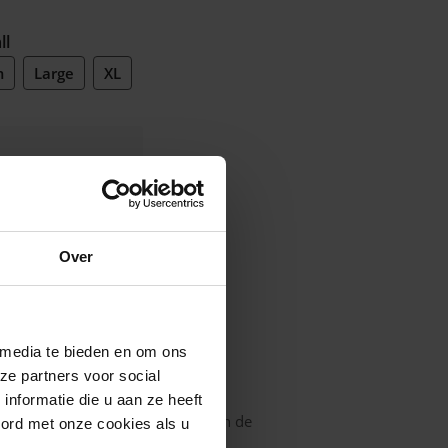
ll
m
Large
XL
l niet in
ntacteren u voor
termijn
Over
In
mijn
inkelmandje
 media te bieden en om ons
ze partners voor social
nformatie die u aan ze heeft
at. wit antibacterieel ( katoen aan de
oord met onze cookies als u
r aan de buitenzijde), korte pijp,