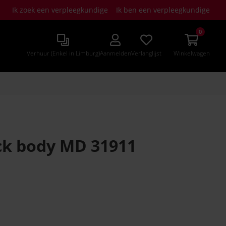
Ik zoek een verpleegkundige
Ik ben een verpleegkundige
0
Verhuur (Enkel in Limburg)
Aanmelden
Verlanglijst
Winkelwagen
ck body MD 31911