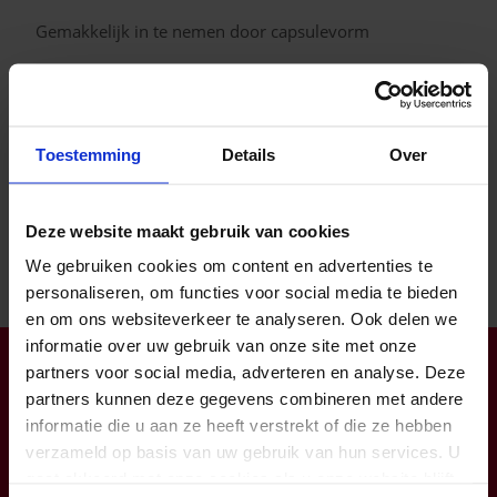
Gemakkelijk in te nemen door capsulevorm
Inhoud van de capsule kan met voeding of vloeistof
worden gemengd
De donkere glazen verpakking biedt de meest
Toestemming
Details
Over
optimale bescherming tegen invloed van zuurstof,
vocht en licht
Deze website maakt gebruik van cookies
We gebruiken cookies om content en advertenties te
personaliseren, om functies voor social media te bieden
en om ons websiteverkeer te analyseren. Ook delen we
informatie over uw gebruik van onze site met onze
Klantendienst open op ma-do van 8:00 tot 16:30 (vr tot
partners voor social media, adverteren en analyse. Deze
12:00)
partners kunnen deze gegevens combineren met andere
info@zorgbaar.be
informatie die u aan ze heeft verstrekt of die ze hebben
Genkersteenweg 171, 3500 Hasselt
verzameld op basis van uw gebruik van hun services. U
gaat akkoord met onze cookies als u onze website blijft
011224422