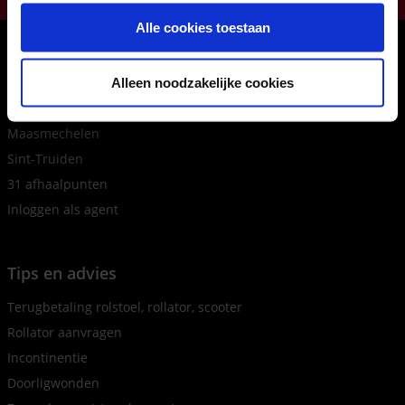
gebruiken.
Alle cookies toestaan
Onze winkels
Hasselt
Alleen noodzakelijke cookies
Houthalen
Maasmechelen
Sint-Truiden
31 afhaalpunten
Inloggen als agent
Tips en advies
Terugbetaling rolstoel, rollator, scooter
Rollator aanvragen
Incontinentie
Doorligwonden