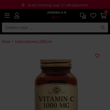
Gratis levering naar 31 afhaalpunten
0
Gratis thuislevering bij aankopen vanaf €150
Home
>
Solgar vitamine C 1000 mg