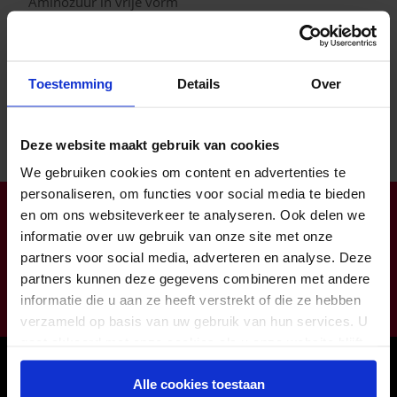
Aminozuur in vrije vorm
De donkere glazen verpakking biedt de meest
optimale bescherming tegen invloed van zuurstof,
vocht en licht
Toestemming
Details
Over
Deze website maakt gebruik van cookies
We gebruiken cookies om content en advertenties te
personaliseren, om functies voor social media te bieden
Klantendienst open op ma-do van 8:00 tot 16:30 (vr tot
en om ons websiteverkeer te analyseren. Ook delen we
12:00)
informatie over uw gebruik van onze site met onze
info@zorgbaar.be
partners voor social media, adverteren en analyse. Deze
partners kunnen deze gegevens combineren met andere
Genkersteenweg 171, 3500 Hasselt
informatie die u aan ze heeft verstrekt of die ze hebben
011224422
verzameld op basis van uw gebruik van hun services. U
gaat akkoord met onze cookies als u onze website blijft
Onze winkels
gebruiken.
Alle cookies toestaan