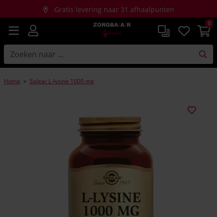
Gratis levering naar 31 afhaalpunten
0
Gratis thuislevering bij aankopen vanaf €150
Home
>
Solgar L-lysine 1000 mg