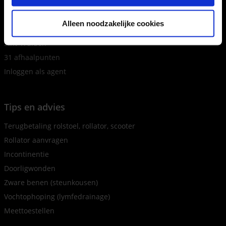
Hasselt
Houthalen
Alleen noodzakelijke cookies
Maasmechelen
Sint-Truiden
31 afhaalpunten
Inloggen als agent
Tips en advies
Terugbetaling rolstoel, rollator, scooter
Rollator aanvragen
Incontinentie
Doorligwonden
Zware benen (steunkousen)
Vochtophoping (lymfedrainage)
Meettoestellen