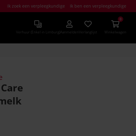
Ik zoek een verpleegkundige
Ik ben een verpleegkundige
0
Verhuur (Enkel in Limburg)
Aanmelden
Verlanglijst
Winkelwagen
e
 Care
smelk