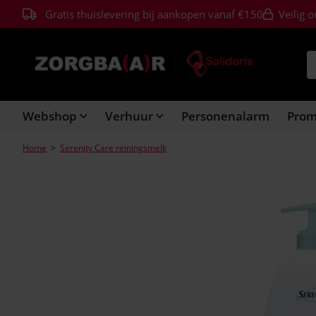
Gratis thuislevering bij aankopen vanaf €150
Veilig o
Webshop
Verhuur
Personenalarm
Pro
Home
>
Serenity Care reiningsmelk