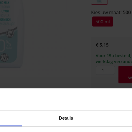
Kies uw maat:
500
500 ml
€ 5,15
Voor 15u besteld,
werkdag verzond
w
Omschrijving
De reinigingsmelk va
Details
ontwikkeld om te b