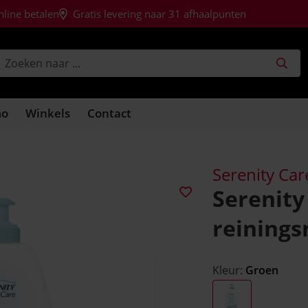
nline betalen
Gratis levering naar 31 afhaalpunten
mo
Winkels
Contact
Serenity Car
Serenity
reining
Kleur:
Groen