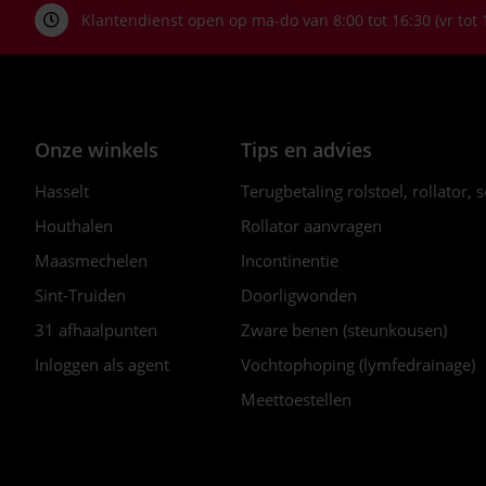
Klantendienst open op ma-do van 8:00 tot 16:30 (vr tot 
Onze winkels
Tips en advies
Hasselt
Terugbetaling rolstoel, rollator, 
Houthalen
Rollator aanvragen
Maasmechelen
Incontinentie
Sint-Truiden
Doorligwonden
31 afhaalpunten
Zware benen (steunkousen)
Inloggen als agent
Vochtophoping (lymfedrainage)
Meettoestellen