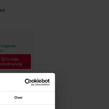
 ml
 volgende
en
In
mijn
inkelmandje
n Serenity Care is speciaal
Over
eschermen tegen een droge huid.