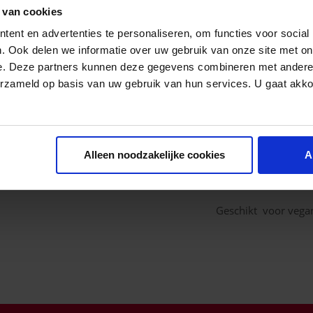
Het reinigt, voedt e
 van cookies
gehydrateerd.
ent en advertenties te personaliseren, om functies voor social
. Ook delen we informatie over uw gebruik van onze site met on
e. Deze partners kunnen deze gegevens combineren met andere i
erzameld op basis van uw gebruik van hun services. U gaat akk
0% alcohol
Met calendula
Dermatologisch gete
Alleen noodzakelijke cookies
A
Zonder parabenen, 
Geschikt voor vega