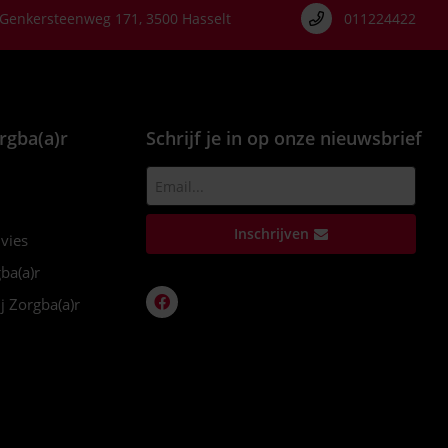
Genkersteenweg 171, 3500 Hasselt
011224422
rgba(a)r
Schrijf je in op onze nieuwsbrief
Inschrijven
dvies
ba(a)r
j Zorgba(a)r