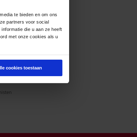
n maakt de huid zacht en
 media te bieden en om ons
ze partners voor social
nformatie die u aan ze heeft
oord met onze cookies als u
st
lle cookies toestaan
zonder phenoxyethanol
nisten