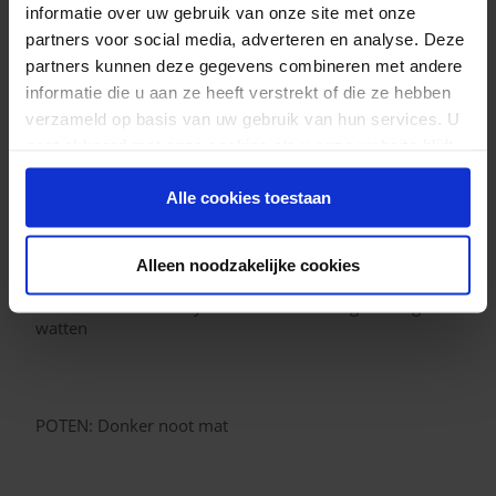
informatie over uw gebruik van onze site met onze
partners voor social media, adverteren en analyse. Deze
SCHUIM ZIT​ + DOORLOPENDE FLAP: HR 40 kg/m³
partners kunnen deze gegevens combineren met andere
afgedekt met 200 gr watten.
informatie die u aan ze heeft verstrekt of die ze hebben
verzameld op basis van uw gebruik van hun services. U
gaat akkoord met onze cookies als u onze website blijft
gebruiken.
SCHUIM RUG: HR 30 kg/m³ afgedekt met 300 gr.
Alle cookies toestaan
watten
Alleen noodzakelijke cookies
SCHUIM ARMEN: Polyether densiteit 25 kg + 300 gr.
watten
POTEN: Donker noot mat