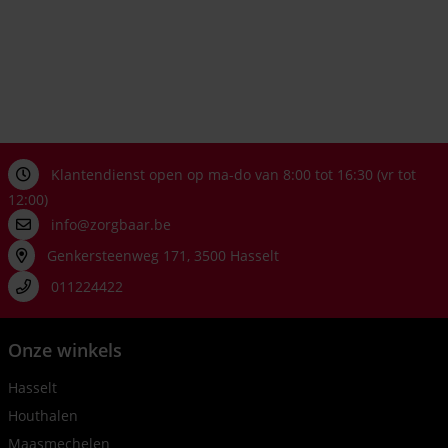
Klantendienst open op ma-do van 8:00 tot 16:30 (vr tot
12:00)
info@zorgbaar.be
Genkersteenweg 171, 3500 Hasselt
011224422
Onze winkels
Hasselt
Houthalen
Maasmechelen