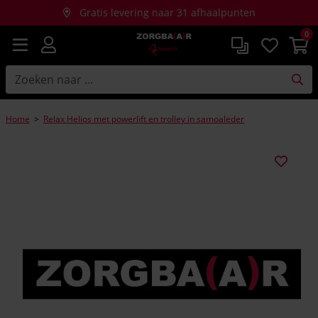
Gratis levering naar 31 afhaalpunten
0
Gratis thuislevering bij aankopen vanaf €150
Home
>
Relax Helios met powerlift en trolley in samoaleder