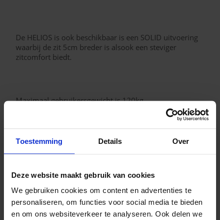
De HELIOS is ook beschikbaar is een SOLID uitvoering
waarbij de zit 5cm breder is alsook een steviger
zitcomfort biedt.
Maximaal gebruikersgewicht is 120kg.
Toestemming
Details
Over
ROMP: Spaanplaat en multiplex met massief
regelwerk beuk of den
Deze website maakt gebruik van cookies
We gebruiken cookies om content en advertenties te
ONDERVERING: Nosag type 3,8 mm uit gehard staal -
personaliseren, om functies voor social media te bieden
afgedekt met non-woven
en om ons websiteverkeer te analyseren. Ook delen we