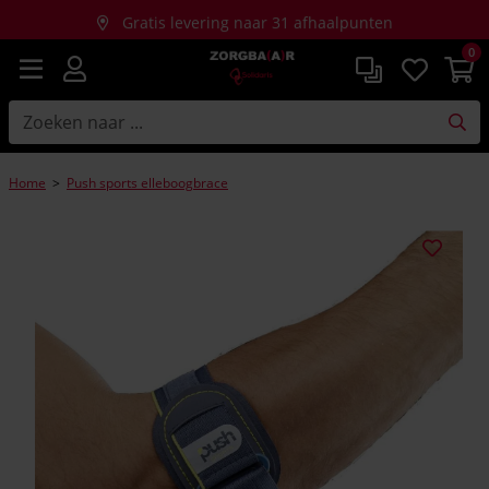
Gratis levering naar 31 afhaalpunten
0
Gratis thuislevering bij aankopen vanaf €150
Home
>
Push sports elleboogbrace