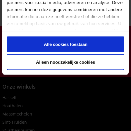
partners voor social media, adverteren en analyse. Deze
partners kunnen deze gegevens combineren met andere
informatie die u aan ze heeft verstrekt of die ze hebben
verzameld op basis van uw gebruik van hun services. U
gaat akkoord met onze cookies als u onze website blijft
Klantendienst open op ma-do van 8:00 tot 16:30 (vr tot
gebruiken.
12:00)
Alle cookies toestaan
info@zorgbaar.be
Genkersteenweg 171, 3500 Hasselt
Alleen noodzakelijke cookies
011224422
Onze winkels
Hasselt
Houthalen
Maasmechelen
Sint-Truiden
31 afhaalpunten