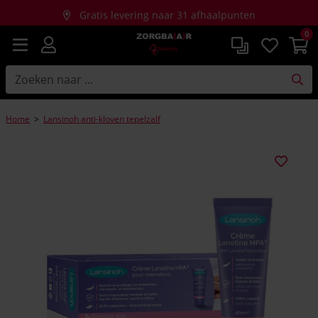
Gratis levering naar 31 afhaalpunten
0
Gratis thuislevering bij aankopen vanaf €150
Home
>
Lansinoh anti-kloven tepelzalf