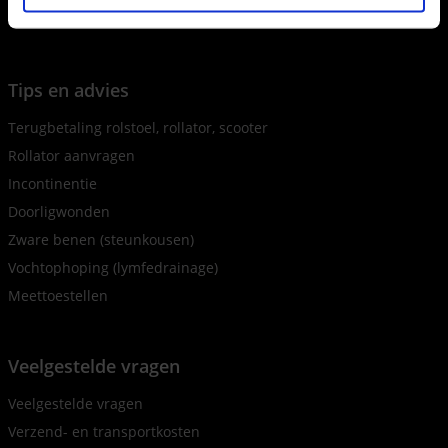
Inloggen als agent
Tips en advies
Terugbetaling rolstoel, rollator, scooter
Rollator aanvragen
Incontinentie
Doorligwonden
Zware benen (steunkousen)
Vochtophoping (lymfedrainage)
Meettoestellen
Veelgestelde vragen
Veelgestelde vragen
Verzend- en transportkosten