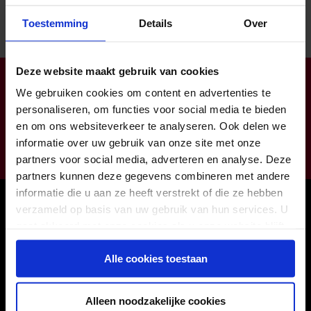
Toestemming
Details
Over
Deze website maakt gebruik van cookies
Klantendienst open op ma-do van 8:00 tot 16:30 (vr tot
We gebruiken cookies om content en advertenties te
12:00)
personaliseren, om functies voor social media te bieden
info@zorgbaar.be
en om ons websiteverkeer te analyseren. Ook delen we
Genkersteenweg 171, 3500 Hasselt
informatie over uw gebruik van onze site met onze
011224422
partners voor social media, adverteren en analyse. Deze
partners kunnen deze gegevens combineren met andere
informatie die u aan ze heeft verstrekt of die ze hebben
Onze winkels
verzameld op basis van uw gebruik van hun services. U
gaat akkoord met onze cookies als u onze website blijft
Hasselt
gebruiken.
Houthalen
Alle cookies toestaan
Maasmechelen
Sint-Truiden
Alleen noodzakelijke cookies
31 afhaalpunten