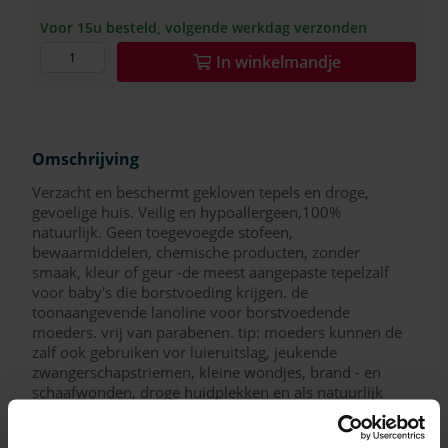
Voor 15u besteld, volgende werkdag verzonden
In
winkelmandje
Omschrijving
Verzacht en beschermt gekloven tepels en droge,
gevoelige huis. Veilig en hypoallergeen,100%
natuurlijk. Geen toegevoegde stofeen,
bewaarmiddelen, chemische producten, zonder
smaak, kleur of geur -de meest aangepaste tepelzalf
voor baby's die borstvoeding krijgen. de
toonaangevende lanoline voor borstvoedende
moeders. vrij van parabenen. tip: moeders kunnen de
zalf ook gebruiken vor luieruitslag, jeukende
zwangerschapstriemen, kleine wondjes, brand - en
schaafwonden, droge huidplekken en als natuurlijk
hydraterende lipbalsem.