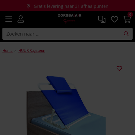
Gratis levering naar 31 afhaalpunten
0
Gratis thuislevering bij aankopen vanaf €150
Home
>
HUUR Rugsteun