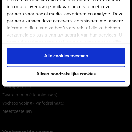
Maasmechelen
informatie over uw gebruik van onze site met onze
Sint-Truiden
partners voor social media, adverteren en analyse. Deze
partners kunnen deze gegevens combineren met andere
31 afhaalpunten
informatie die u aan ze heeft verstrekt of die ze hebben
Inloggen als agent
verzameld op basis van uw gebruik van hun services. U
gaat akkoord met onze cookies als u onze website blijft
gebruiken.
Tips en advies
Alle cookies toestaan
Terugbetaling rolstoel, rollator, scooter
Rollator aanvragen
Alleen noodzakelijke cookies
Incontinentie
Doorligwonden
Zware benen (steunkousen)
Vochtophoping (lymfedrainage)
Meettoestellen