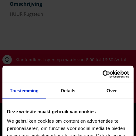
Omschrijving
HUUR Rugsteun
Klantendienst open op ma-do van 8:00 tot 16:30 (vr tot
12:00)
info@zorgbaar.be
Genkersteenweg 171, 3500 Hasselt
Toestemming
Details
Over
011224422
Deze website maakt gebruik van cookies
Onze winkels
We gebruiken cookies om content en advertenties te
Hasselt
personaliseren, om functies voor social media te bieden
Houthalen
en om ons websiteverkeer te analyseren. Ook delen we