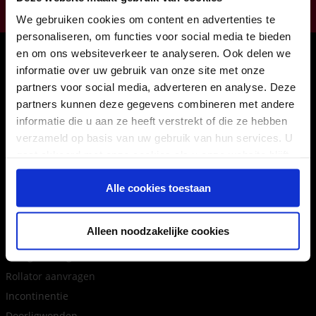
011224422
We gebruiken cookies om content en advertenties te
personaliseren, om functies voor social media te bieden
Onze winkels
en om ons websiteverkeer te analyseren. Ook delen we
informatie over uw gebruik van onze site met onze
Hasselt
partners voor social media, adverteren en analyse. Deze
Houthalen
partners kunnen deze gegevens combineren met andere
Maasmechelen
informatie die u aan ze heeft verstrekt of die ze hebben
verzameld op basis van uw gebruik van hun services. U
Sint-Truiden
gaat akkoord met onze cookies als u onze website blijft
31 afhaalpunten
gebruiken.
Inloggen als agent
Alle cookies toestaan
Tips en advies
Alleen noodzakelijke cookies
Terugbetaling rolstoel, rollator, scooter
Rollator aanvragen
Incontinentie
Doorligwonden