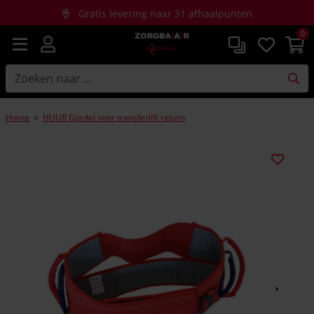
Gratis levering naar 31 afhaalpunten
0
Gratis thuislevering bij aankopen vanaf €150
Home
>
HUUR Gordel voor transferlift return