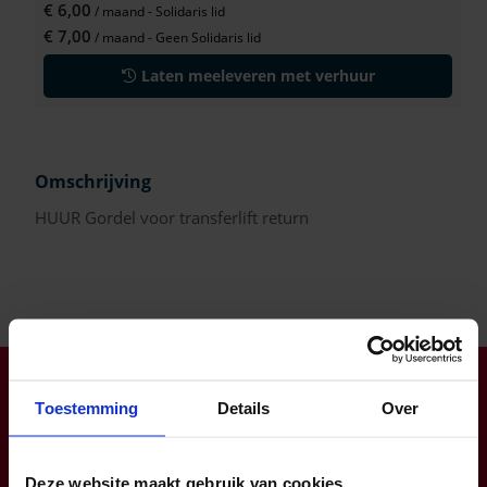
€ 6,00
/ maand
- Solidaris lid
€ 7,00
/ maand
- Geen Solidaris lid
Laten meeleveren met verhuur
Omschrijving
HUUR Gordel voor transferlift return
Klantendienst open op ma-do van 8:00 tot 16:30 (vr tot
Toestemming
Details
Over
12:00)
info@zorgbaar.be
Genkersteenweg 171, 3500 Hasselt
Deze website maakt gebruik van cookies