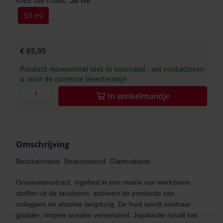
Kies uw maat:
50 ml
50 ml
€ 65,95
Product momenteel niet in voorraad - wij contacteren
u voor de correcte levertermijn
In
winkelmandje
Omschrijving
Beschermend. Strakmakend. Gladmakend.
Groenwierextract, ingebed in een matrix van werkzame
stoffen uit de taraboom, activeert de productie van
collageen en elastine langdurig. De huid wordt voelbaar
gladder, rimpels worden verminderd. Jojobaolie houdt het