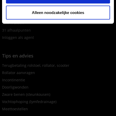
Hasselt
Houthalen
Alleen noodzakelijke cookies
Maasmechelen
Sint-Truiden
31 afhaalpunten
Inloggen als agent
Tips en advies
Terugbetaling rolstoel, rollator, scooter
Rollator aanvragen
Incontinentie
Doorligwonden
Zware benen (steunkousen)
Vochtophoping (lymfedrainage)
Meettoestellen