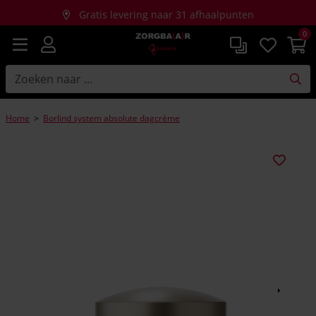
Gratis levering naar 31 afhaalpunten
0
Gratis thuislevering bij aankopen vanaf €150
Home
>
Borlind system absolute dagcrème