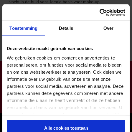
vocht in de huid vast. Ideale basis voor make-up
met
rijke
textuur.
’s ochtends op de gereinigde en verstevigde huid
aanbrengen en zacht inmasseren.
Toestemming
Details
Over
Deze website maakt gebruik van cookies
We gebruiken cookies om content en advertenties te
personaliseren, om functies voor social media te bieden
Klantendienst open op ma-do van 8:00 tot 16:30 (vr tot
en om ons websiteverkeer te analyseren. Ook delen we
12:00)
informatie over uw gebruik van onze site met onze
info@zorgbaar.be
partners voor social media, adverteren en analyse. Deze
partners kunnen deze gegevens combineren met andere
Genkersteenweg 171, 3500 Hasselt
informatie die u aan ze heeft verstrekt of die ze hebben
011224422
verzameld op basis van uw gebruik van hun services. U
gaat akkoord met onze cookies als u onze website blijft
gebruiken.
Onze winkels
Alle cookies toestaan