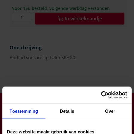
Voor 15u besteld, volgende werkdag verzonden
In
winkelmandje
Omschrijving
Borlind suncare lip balm SPF 20
Klantendienst open op ma-do van 8:00 tot 16:30 (vr tot
12:00)
Toestemming
Details
Over
info@zorgbaar.be
Genkersteenweg 171, 3500 Hasselt
Deze website maakt gebruik van cookies