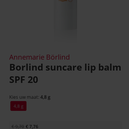
Annemarie Börlind
Borlind suncare lip balm
SPF 20
Kies uw maat:
4,8 g
4,8 g
€ 9,70
€ 7,76