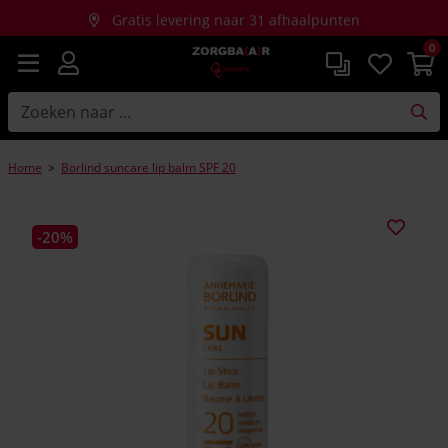
Gratis levering naar 31 afhaalpunten
0
Gratis thuislevering bij aankopen vanaf €150
Home
>
Borlind suncare lip balm SPF 20
-20%