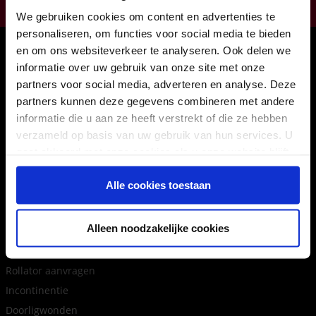
011224422
We gebruiken cookies om content en advertenties te
personaliseren, om functies voor social media te bieden
Onze winkels
en om ons websiteverkeer te analyseren. Ook delen we
informatie over uw gebruik van onze site met onze
Hasselt
partners voor social media, adverteren en analyse. Deze
Houthalen
partners kunnen deze gegevens combineren met andere
Maasmechelen
informatie die u aan ze heeft verstrekt of die ze hebben
Sint-Truiden
verzameld op basis van uw gebruik van hun services. U
gaat akkoord met onze cookies als u onze website blijft
31 afhaalpunten
gebruiken.
Inloggen als agent
Alle cookies toestaan
Tips en advies
Alleen noodzakelijke cookies
Terugbetaling rolstoel, rollator, scooter
Rollator aanvragen
Incontinentie
Doorligwonden