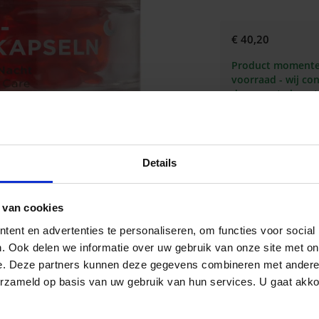
€ 40,20
Product momentee
voorraad - wij co
de correcte lever
w
Details
Omschrijving
 van cookies
Annemarie Börlind Be
ent en advertenties te personaliseren, om functies voor social
huid met ceramiden 
. Ook delen we informatie over uw gebruik van onze site met on
bernagiezaadolie be
e. Deze partners kunnen deze gegevens combineren met andere i
het vochtbindend ver
erzameld op basis van uw gebruik van hun services. U gaat akk
effect voor een voel