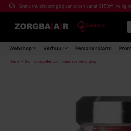
Gratis thuislevering bij aankopen vanaf €150
Veilig o
Webshop
Verhuur
Personenalarm
Pro
Home
>
Borlind capsules voor intensieve verzorging