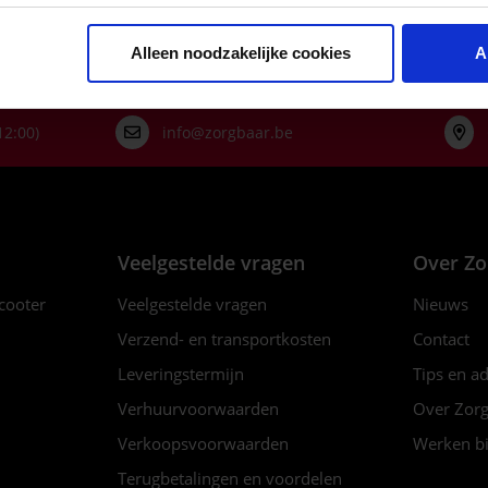
Alleen noodzakelijke cookies
A
12:00)
info@zorgbaar.be
Veelgestelde vragen
Over Zo
scooter
Veelgestelde vragen
Nieuws
Verzend- en transportkosten
Contact
Leveringstermijn
Tips en a
Verhuurvoorwaarden
Over Zorg
Verkoopsvoorwaarden
Werken bi
Terugbetalingen en voordelen