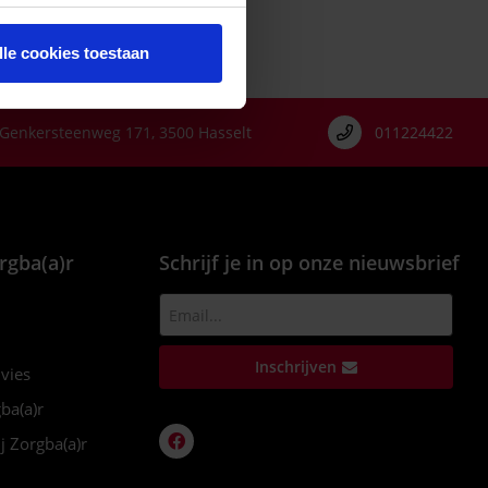
lle cookies toestaan
Genkersteenweg 171, 3500 Hasselt
011224422
rgba(a)r
Schrijf je in op onze nieuwsbrief
Inschrijven
dvies
ba(a)r
j Zorgba(a)r