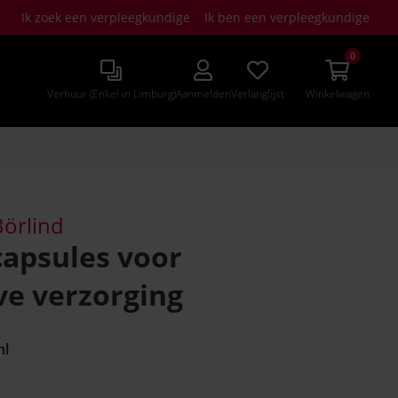
Ik zoek een verpleegkundige
Ik ben een verpleegkundige
0
Verhuur (Enkel in Limburg)
Aanmelden
Verlanglijst
Winkelwagen
örlind
capsules voor
ve verzorging
ml