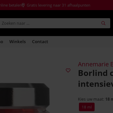
nline betalen
Gratis levering naar 31 afhaalpunten
mo
Winkels
Contact
Annemarie B
Borlind 
intensie
Kies uw maat:
18 
18 ml