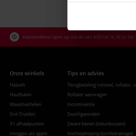
Klantendienst open op ma-do van 8:00 tot 16:30 (vr tot 
Onze winkels
Tips en advies
Hasselt
Terugbetaling rolstoel, rollator, 
Houthalen
Rollator aanvragen
Maasmechelen
Incontinentie
Sint-Truiden
Doorligwonden
31 afhaalpunten
Zware benen (steunkousen)
Inloggen als agent
Vochtophoping (lymfedrainage)