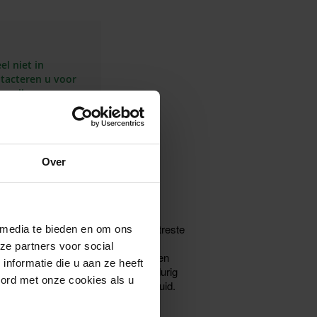
l niet in
ntacteren u voor
termijn
In
mijn
inkelmandje
Over
auty Pearls Capsules voor de gestreste
 media te bieden en om ons
en bernagiezaadolie. Ceramiden en
ze partners voor social
vorderen het weerstandsvermogen en
nformatie die u aan ze heeft
mogen van de huid. Direct en langdurig
oord met onze cookies als u
baar geregenereerde en soepelere huid.