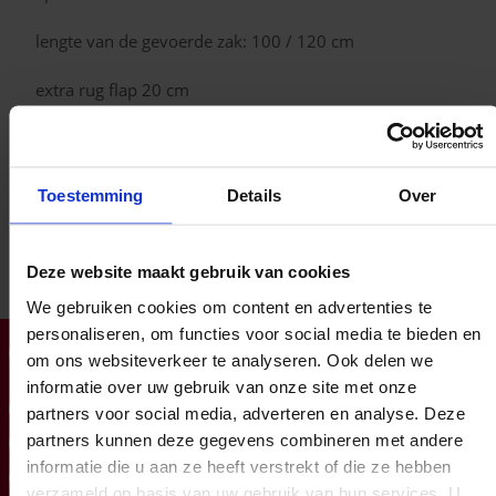
lengte van de gevoerde zak: 100 / 120 cm
extra rug flap 20 cm
heupomtrek tot max. 140 cm
met de hand te wassen
Toestemming
Details
Over
Deze website maakt gebruik van cookies
We gebruiken cookies om content en advertenties te
personaliseren, om functies voor social media te bieden en
Klantendienst open op ma-do van 8:00 tot 16:30 (vr tot
om ons websiteverkeer te analyseren. Ook delen we
12:00)
informatie over uw gebruik van onze site met onze
info@zorgbaar.be
partners voor social media, adverteren en analyse. Deze
partners kunnen deze gegevens combineren met andere
Genkersteenweg 171, 3500 Hasselt
informatie die u aan ze heeft verstrekt of die ze hebben
011224422
verzameld op basis van uw gebruik van hun services. U