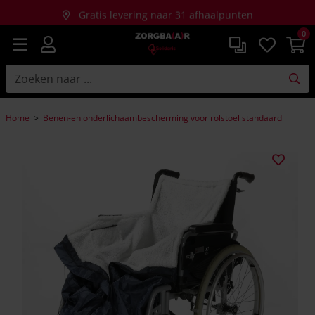
Gratis levering naar 31 afhaalpunten
0
Gratis thuislevering bij aankopen vanaf €150
Home
>
Benen-en onderlichaambescherming voor rolstoel standaard