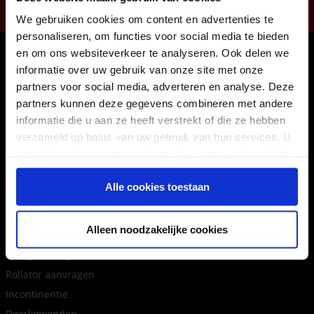
011224422
We gebruiken cookies om content en advertenties te
personaliseren, om functies voor social media te bieden
Onze winkels
en om ons websiteverkeer te analyseren. Ook delen we
informatie over uw gebruik van onze site met onze
Hasselt
partners voor social media, adverteren en analyse. Deze
Houthalen
partners kunnen deze gegevens combineren met andere
Maasmechelen
informatie die u aan ze heeft verstrekt of die ze hebben
verzameld op basis van uw gebruik van hun services. U
Sint-Truiden
gaat akkoord met onze cookies als u onze website blijft
31 afhaalpunten
gebruiken.
Inloggen als agent
Alle cookies toestaan
Tips en advies
Alleen noodzakelijke cookies
Terugbetaling rolstoel, rollator, scooter
Rollator aanvragen
Incontinentie
Doorligwonden