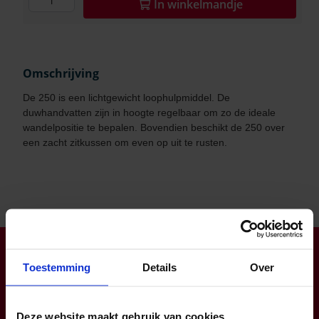
In
winkelmandje
Omschrijving
De 250 is een lichtgewicht loophulpmiddel. De
duwhandvatten zijn in hoogte regelbaar om zo de ideale
wandelpositie te bepalen. Bovendien beschikt de 250 over
een zacht zitkussen om even op uit te rusten.
Klantendienst open op ma-do van 8:00 tot 16:30 (vr tot
12:00)
Toestemming
Details
Over
info@zorgbaar.be
Genkersteenweg 171, 3500 Hasselt
Deze website maakt gebruik van cookies